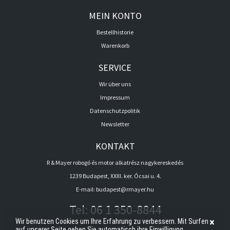
MEIN KONTO
Bestellhistorie
Warenkorb
SERVICE
Wir über uns
Impressum
Datenschutzpolitik
Newsletter
KONTAKT
R & Mayer robogó és motor alkatrész nagykereskedés
1239 Budapest, XXIII. ker. Ócsai u. 4.
E-mail:
budapest@rmayer.hu
Tel:
06 1 350-8844
×
Wir benutzen Cookies um Ihre Erfahrung zu verbessern. Mit Surfen
auf unserer Seite geben Sie automatisch ihre Einwilligung.