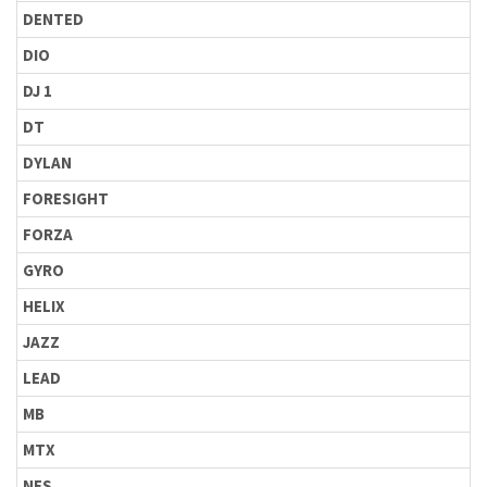
DENTED
DIO
DJ 1
DT
DYLAN
FORESIGHT
FORZA
GYRO
HELIX
JAZZ
LEAD
MB
MTX
NES