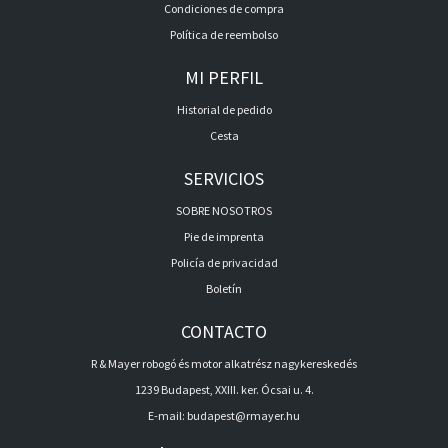
Condiciones de compra
Política de reembolso
MI PERFIL
Historial de pedido
Cesta
SERVICIOS
SOBRE NOSOTROS
Pie de imprenta
Policía de privacidad
Boletín
CONTACTO
R & Mayer robogó és motor alkatrész nagykereskedés
1239 Budapest, XXIII. ker. Ócsai u. 4.
E-mail:
budapest@rmayer.hu