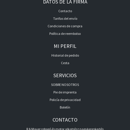
DATOS DE LA FIRMA
Contacto
Tarifas del envío
Condiciones de compra
Política de reembolso
MI PERFIL
Historial de pedido
Cesta
SERVICIOS
SOBRE NOSOTROS
Pie de imprenta
Policía de privacidad
Boletín
CONTACTO
R & Mayer robogó és motor alkatrész nagykereskedés