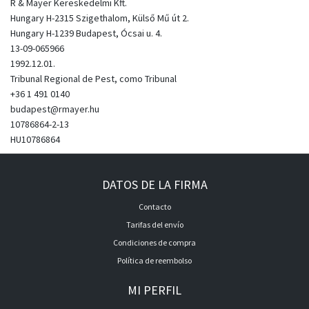
R & Mayer Kereskedelmi Kft.
Hungary H-2315 Szigethalom, Külső Mű út 2.
Hungary H-1239 Budapest, Ócsai u. 4.
13-09-065966
1992.12.01.
Tribunal Regional de Pest, como Tribunal
+36 1 491 0140
budapest@rmayer.hu
10786864-2-13
HU10786864
DATOS DE LA FIRMA
Contacto
Tarifas del envío
Condiciones de compra
Política de reembolso
MI PERFIL